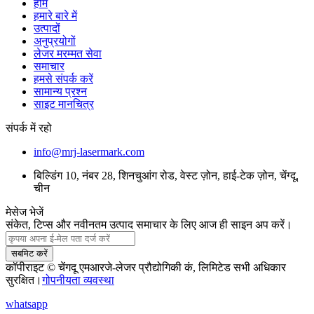
होम
हमारे बारे में
उत्पादों
अनुप्रयोगों
लेजर मरम्मत सेवा
समाचार
हमसे संपर्क करें
सामान्य प्रश्न
साइट मानचित्र
संपर्क में रहो
info@mrj-lasermark.com
बिल्डिंग 10, नंबर 28, शिनचुआंग रोड, वेस्ट ज़ोन, हाई-टेक ज़ोन, चेंग्दू,
चीन
मेसेज भेजें
संकेत, टिप्स और नवीनतम उत्पाद समाचार के लिए आज ही साइन अप करें।
सबमिट करें
कॉपीराइट © चेंगदू एमआरजे-लेजर प्रौद्योगिकी कं, लिमिटेड सभी अधिकार
सुरक्षित।
गोपनीयता व्यवस्था
whatsapp